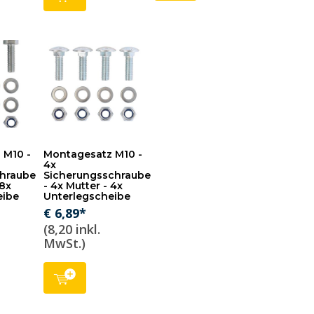
 M10 -
Montagesatz M10 -
4x
hraube
Sicherungsschraube
 8x
- 4x Mutter - 4x
eibe
Unterlegscheibe
€ 6,89*
(8,20 inkl.
MwSt.)