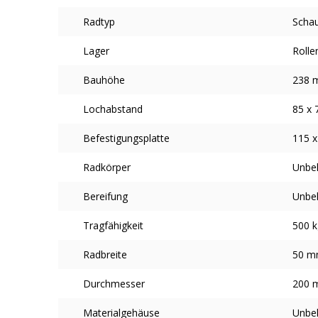
Radtyp
Schau
Lager
Rolle
Bauhöhe
238 
Lochabstand
85 x
Befestigungsplatte
115 
Radkörper
Unbeh
Bereifung
Unbeh
Tragfähigkeit
500 k
Radbreite
50 
Durchmesser
200 
Materialgehäuse
Unbeh