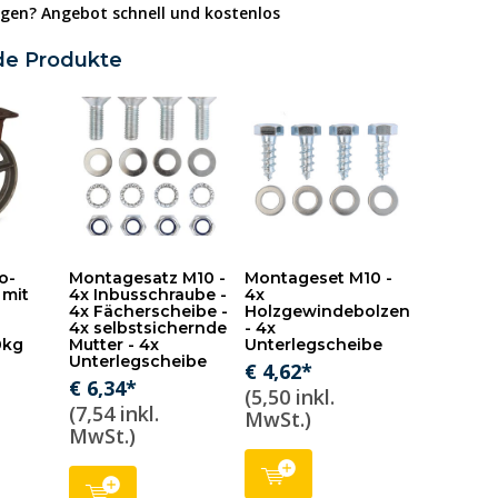
gen? Angebot schnell und kostenlos
de Produkte
o-
Montagesatz M10 -
Montageset M10 -
 mit
4x Inbusschraube -
4x
4x Fächerscheibe -
Holzgewindebolzen
4x selbstsichernde
- 4x
0kg
Mutter - 4x
Unterlegscheibe
Unterlegscheibe
€ 4,62*
€ 6,34*
(5,50 inkl.
(7,54 inkl.
MwSt.)
MwSt.)