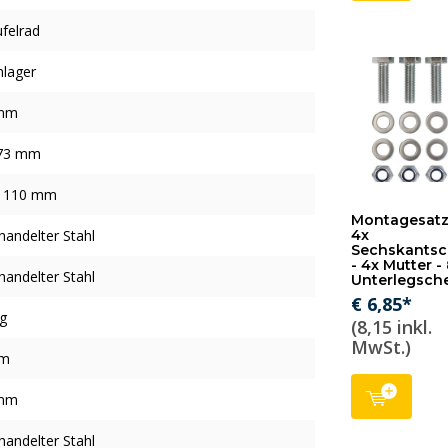
felrad
nlager
mm
 73 mm
x 110 mm
Montagesatz
andelter Stahl
4x
Sechskantsc
- 4x Mutter -
andelter Stahl
Unterlegsch
€ 6,85*
g
(8,15 inkl.
MwSt.)
mm
mm
andelter Stahl