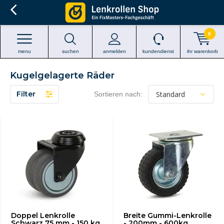
0
menu
suchen
anmelden
kundendienst
ihr warenkorb
Kugelgelagerte Räder
Filter
Sortieren nach:
Doppel Lenkrolle
Breite Gummi-Lenkrolle
Schwarz 75 mm - 150 kg
- 200mm - 600kg