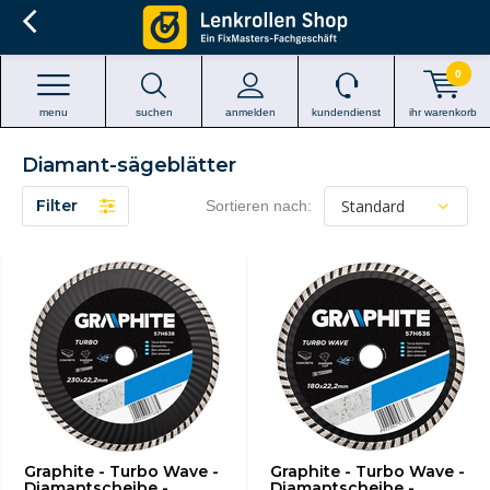
0
menu
suchen
anmelden
kundendienst
ihr warenkorb
Diamant-sägeblätter
Filter
Sortieren nach:
Graphite - Turbo Wave -
Graphite - Turbo Wave -
Diamantscheibe -
Diamantscheibe -