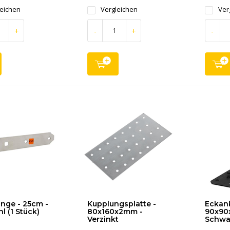
leichen
Vergleichen
Ver
+
-
+
-
nge - 25cm -
Kupplungsplatte -
Eckank
l (1 Stück)
80x160x2mm -
90x90x
Verzinkt
Schwa