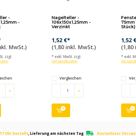
ler -
Nagelteller -
Fenste
1,25mm -
106x150x1,25mm -
75mm -
t
Verzinkt
Stück)
*
1,52 €*
1,52 
nkl. MwSt.)
(1,80 inkl. MwSt.)
(1,80 
t. zzgl.
* exkl. MwSt. zzgl.
* exkl. M
osten
Versandkosten
Versand
leichen
Vergleichen
Ver
+
-
+
-
17 Uhr bestellt
, Lieferung am nächsten Tag
Kostenloser Versa