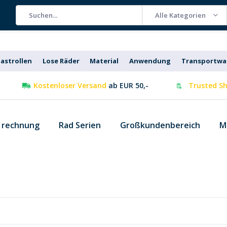
Alle Kategorien
astrollen
Lose Räder
Material
Anwendung
Transportw
Kostenloser Versand
ab EUR 50,-
Trusted Sh
f rechnung
Rad Serien
Großkundenbereich
M