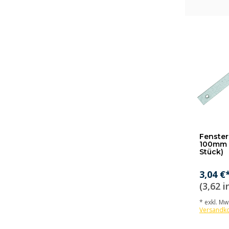
Fenster
100mm -
Stück)
3,04 €
(3,62 i
* exkl. MwS
Versandk