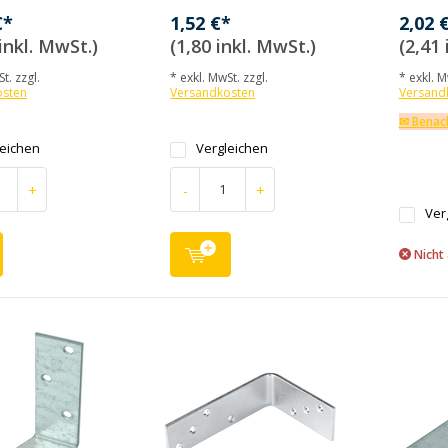
€*
1,52 €*
2,02 
inkl. MwSt.)
(1,80 inkl. MwSt.)
(2,41 
t. zzgl.
* exkl. MwSt. zzgl.
* exkl. M
osten
Versandkosten
Versand
✉ Benach
leichen
Vergleichen
+
-
+
Ver
Nicht 