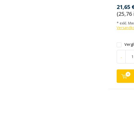
21,65 
(25,76 
* exkl. MwS
Versandk
Verg
-