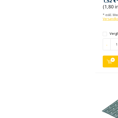
1,52 €
(1,80 i
* exkl. MwS
Versandk
Verg
-