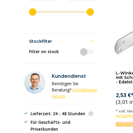
Stockfilter
Filter on stock
L-Winke
Kundendienst
mit Sch
- Edelst
Benötigen Sie
Beratung?
Kontaktieren
2,53 €
Sie uns
(3,01 i
* exkl. MwS
Lieferzeit: 24 - 48 Stunden
Versandk
Für Geschäfts- und
✉ Benachr
Privatkunden