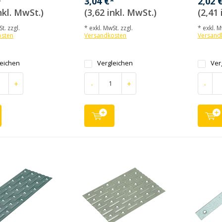
*
3,04 €*
2,02 
nkl. MwSt.)
(3,62 inkl. MwSt.)
(2,41 
t. zzgl.
* exkl. MwSt. zzgl.
* exkl. M
osten
Versandkosten
Versand
leichen
Vergleichen
Ver
+
-
+
-