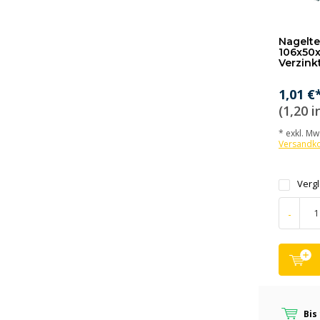
Nageltel
106x50x
Verzink
1,01 €
(1,20 i
* exkl. MwS
Versandk
Verg
-
Bis