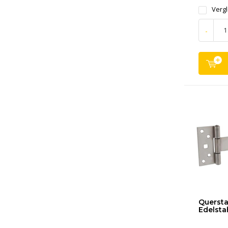
Verg
-
Quersta
Edelstah