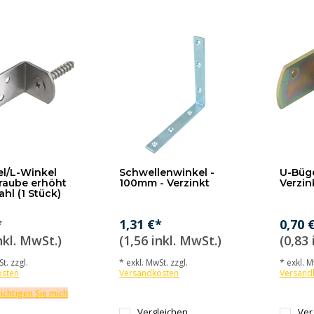
l/L-Winkel
Schwellenwinkel -
U-Büge
raube erhöht
100mm - Verzinkt
Verzink
ahl (1 Stück)
*
1,31 €*
0,70 
nkl. MwSt.)
(1,56 inkl. MwSt.)
(0,83 
t. zzgl.
* exkl. MwSt. zzgl.
* exkl. M
osten
Versandkosten
Versand
ichtigen Sie mich
Vergleichen
Ver