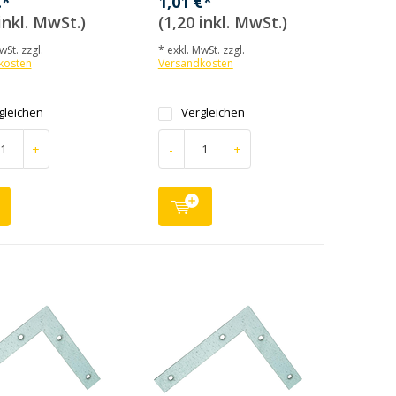
€*
1,01 €*
inkl. MwSt.)
(1,20 inkl. MwSt.)
wSt. zzgl.
* exkl. MwSt. zzgl.
kosten
Versandkosten
gleichen
Vergleichen
+
-
+