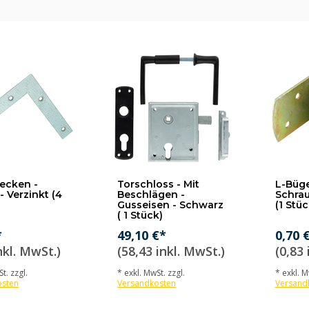
ecken -
Torschloss - Mit
L-Büge
 Verzinkt (4
Beschlägen -
Schrau
Gusseisen - Schwarz
(1 Stüc
( 1 Stück)
*
49,10 €*
0,70 
nkl. MwSt.)
(58,43 inkl. MwSt.)
(0,83 
t. zzgl.
* exkl. MwSt. zzgl.
* exkl. M
osten
Versandkosten
Versand