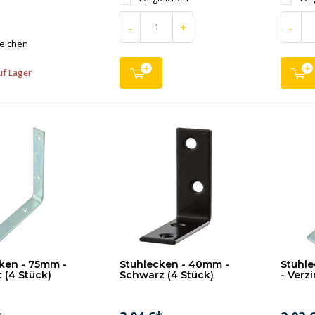
-
+
-
leichen
uf Lager
ken - 75mm -
Stuhlecken - 40mm -
Stuhl
t (4 Stück)
Schwarz (4 Stück)
- Verzi