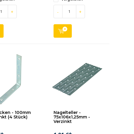
+
-
+
ecken - 100mm
Nagelteller -
nkt (4 Stück)
75x106x1,25mm -
Verzinkt