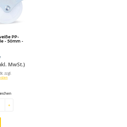
weiße PP-
le - 50mm -
*
nkl. MwSt.)
t. zzgl.
osten
leichen
+