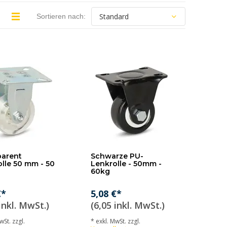
Sortieren nach:
parent
Schwarze PU-
lle 50 mm - 50
Lenkrolle - 50mm -
60kg
€*
5,08 €*
inkl. MwSt.)
(6,05 inkl. MwSt.)
wSt. zzgl.
* exkl. MwSt. zzgl.