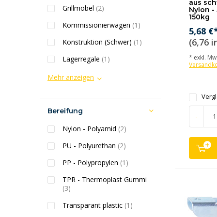
aus sc
Grillmöbel
(2)
Nylon -
150kg
Kommissionierwagen
(1)
5,68 €
(6,76 i
Konstruktion (Schwer)
(1)
* exkl. MwS
Lagerregale
(1)
Versandk
Mehr anzeigen
Verg
Bereifung
-
Nylon - Polyamid
(2)
PU - Polyurethan
(2)
PP - Polypropylen
(1)
TPR - Thermoplast Gummi
(3)
Transparant plastic
(1)