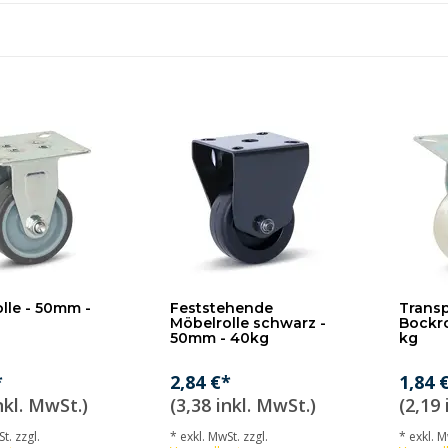
lle - 50mm -
Feststehende
Trans
Möbelrolle schwarz -
Bockro
50mm - 40kg
kg
*
2,84 €*
1,84 
nkl. MwSt.)
(3,38 inkl. MwSt.)
(2,19 
t. zzgl.
* exkl. MwSt. zzgl.
* exkl. M