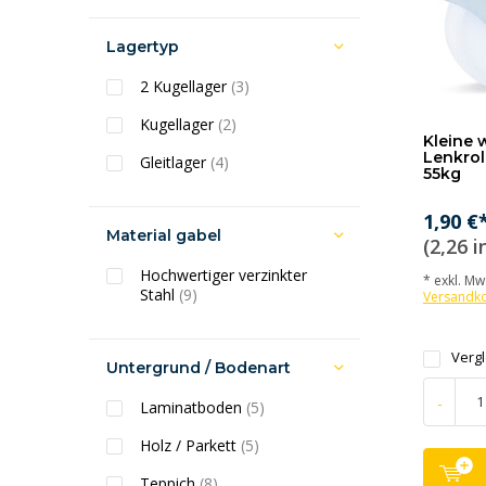
Lagertyp
2 Kugellager
(3)
Kugellager
(2)
Kleine 
Lenkrol
Gleitlager
(4)
55kg
1,90 €
Material gabel
(2,26 i
Hochwertiger verzinkter
* exkl. MwS
Stahl
(9)
Versandk
Verg
Untergrund / Bodenart
-
Laminatboden
(5)
Holz / Parkett
(5)
Teppich
(8)