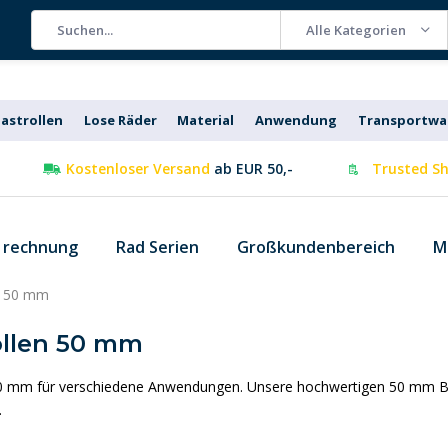
Alle Kategorien
astrollen
Lose Räder
Material
Anwendung
Transportw
Kostenloser Versand
ab EUR 50,-
Trusted Sh
f rechnung
Rad Serien
Großkundenbereich
M
n 50 mm
llen 50 mm
0 mm für verschiedene Anwendungen. Unsere hochwertigen 50 mm Bockr
.