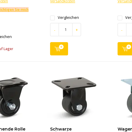
osten
Versandkosten
Versand
ichtigen Sie mich
Vergleichen
Ver
-
+
-
leichen
uf Lager
hende Rolle
Schwarze
Wagen 