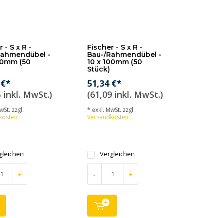
 - S x R -
Fischer - S x R -
Rahmendübel -
Bau-/Rahmendübel -
20mm (50
10 x 100mm (50
Stück)
 €*
51,34 €*
 inkl. MwSt.)
(61,09 inkl. MwSt.)
wSt. zzgl.
* exkl. MwSt. zzgl.
kosten
Versandkosten
gleichen
Vergleichen
+
-
+