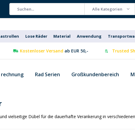
Alle Kategorien
astrollen
Lose Räder
Material
Anwendung
Transportw
Kostenloser Versand
ab EUR 50,-
Trusted Sh
f rechnung
Rad Serien
Großkundenbereich
M
r
und vielseitige Dübel für die dauerhafte Verankerung in verschiedenen