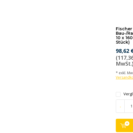
Fischer 
Bau-/R
10 x 16
Stück)
98,62 
(117,36
MwSt.
* exkl. MwS
Versandk
Verg
-