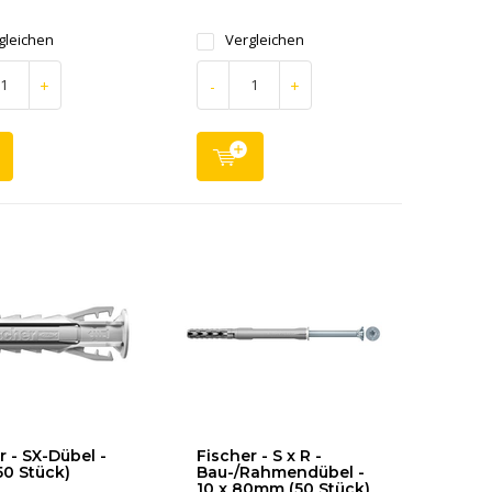
gleichen
Vergleichen
+
-
+
r - SX-Dübel -
Fischer - S x R -
50 Stück)
Bau-/Rahmendübel -
10 x 80mm (50 Stück)