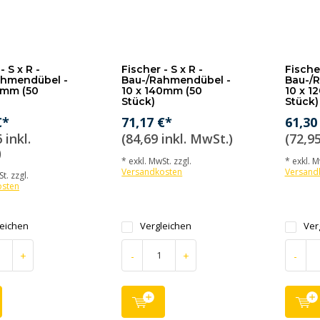
- S x R -
Fischer - S x R -
Fischer
ahmendübel -
Bau-/Rahmendübel -
Bau-/
0mm (50
10 x 140mm (50
10 x 1
Stück)
Stück)
€*
71,17 €*
61,30
 inkl.
(84,69 inkl. MwSt.)
(72,95
)
* exkl. MwSt. zzgl.
* exkl. M
Versandkosten
Versand
t. zzgl.
osten
leichen
Vergleichen
Ver
+
-
+
-