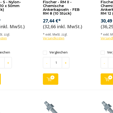
- S - Nylon-
Fischer - RM II -
Fischer
 10 x 50mm
Chemische
Chemi
ck)
Ankerkapseln - FEB
Ankerk
RM 8 (10 Stück)
RM 12 
*
27,44 €*
30,49
inkl. MwSt.)
(32,66 inkl. MwSt.)
(36,29
t. zzgl.
* exkl. MwSt. zzgl.
* exkl. M
osten
Versandkosten
Versand
leichen
Vergleichen
Ver
+
-
+
-