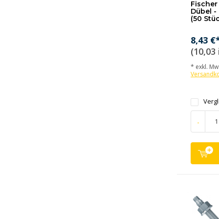
Fischer 
Dübel -
(50 Stü
8,43 €
(10,03 
* exkl. MwS
Versandk
Verg
-