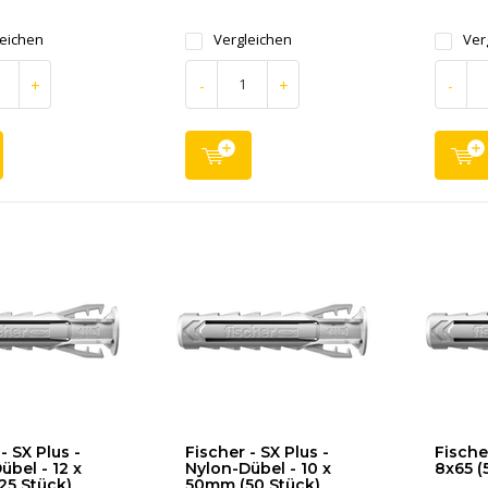
leichen
Vergleichen
Ver
+
-
+
-
- SX Plus -
Fischer - SX Plus -
Fische
übel - 12 x
Nylon-Dübel - 10 x
8x65 (
5 Stück)
50mm (50 Stück)