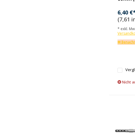
6,40 €
(7,61 i
* exkl. MwS
Versandk
✉ Benachr
Verg
Nicht a