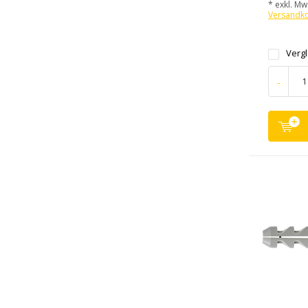
* exkl. MwS
Versandk
Verg
-