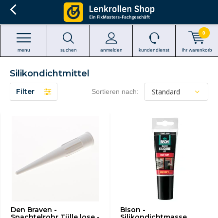
0
menu
suchen
anmelden
kundendienst
ihr warenkorb
Silikondichtmittel
Filter
Sortieren nach:
Den Braven -
Bison -
Spachtelrohr Tülle lose -
Silikondichtmasse