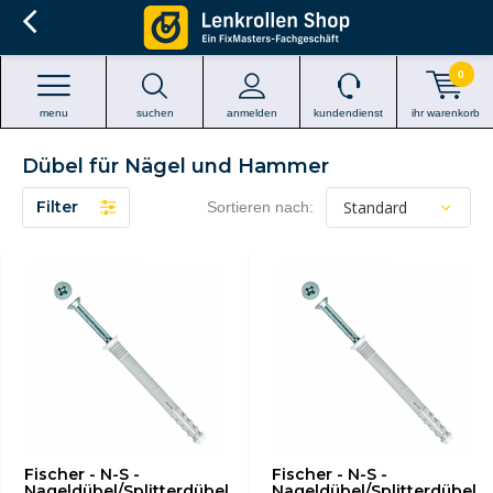
0
menu
suchen
anmelden
kundendienst
ihr warenkorb
Dübel für Nägel und Hammer
Filter
Sortieren nach:
Fischer - N-S -
Fischer - N-S -
Nageldübel/Splitterdübel
Nageldübel/Splitterdübel