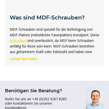
Was sind MDF-Schrauben?
MDF-Schrauben sind speziell für die Befestigung von
MDF-Platten (mitteldichte Faserplatten) konzipiert. Diese
Schrauben
sind unerlässlich, da MDF beim Schrauben
anfällig für Risse sein kann. MDF-Schrauben bestehen
aus gehärtetem Stahl oder Edelstahl und haben eine
scharfe Spitze und ein spezielles Gewinde, wodurch sie
Lesen Sie mehr
sich leicht in das Material einschrauben lassen, ohne es
zu beschädigen.
Sie sind in verschiedenen Längen von 40 mm bis 60 mm
erhältlich und eignen sich ideal für verschiedene
Benötigen Sie Beratung?
Anwendungen in der Möbelindustrie und im
Innenausbau. Marken wie Dynaplus, Rotadrill und
Rufen Sie uns an +49 (0)392 9267 8285
Woodies bieten hochwertige MDF-Schrauben an, die für
oder kontaktieren Sie unseren
starke und zuverlässige Verbindungen sorgen. Durch ihr
Kundendienst.