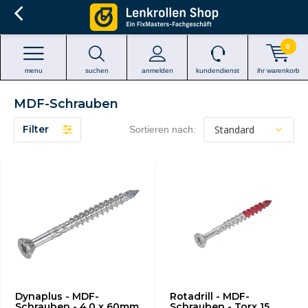
0
menu
suchen
anmelden
kundendienst
ihr warenkorb
MDF-Schrauben
Filter
Sortieren nach:
Dynaplus - MDF-
Rotadrill - MDF-
Schrauben - 4.0 x 60mm
Schrauben - Torx 15