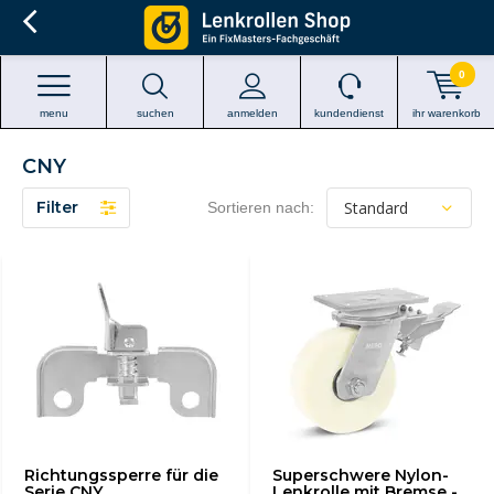
0
menu
suchen
anmelden
kundendienst
ihr warenkorb
CNY
Filter
Sortieren nach:
Richtungssperre für die
Superschwere Nylon-
Serie CNY
Lenkrolle mit Bremse -