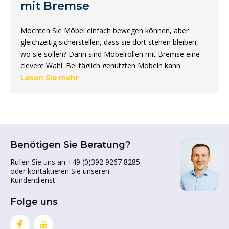
mit Bremse
Möchten Sie Möbel einfach bewegen können, aber
gleichzeitig sicherstellen, dass sie dort stehen bleiben,
wo sie sollen? Dann sind Möbelrollen mit Bremse eine
clevere Wahl. Bei täglich genutzten Möbeln kann
unerwünschtes Verrutschen schnell zu Ärger oder sogar
Lesen Sie mehr
unsicheren Situationen führen. Mit einer Bremse
behalten Sie die Kontrolle: Bewegung, wenn Sie es
möchten, und festen Halt, wenn Stabilität wichtig ist. Im
Sortiment der
Möbelrollen
bieten Rollen mit Bremse
genau diese Balance zwischen Flexibilität und Sicherheit.
Benötigen Sie Beratung?
Warum Möbelrollen mit
Rufen Sie uns an +49 (0)392 9267 8285
oder kontaktieren Sie unseren
Bremse?
Kundendienst.
Wenn Sie sich für Möbelrollen mit Bremse entscheiden,
Folge uns
wählen Sie Kontrolle und Komfort. Sie bewegen ein
Möbelstück mühelos und fixieren es anschließend direkt