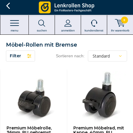
0
menu
suchen
anmelden
kundendienst
ihr warenkorb
Möbel-Rollen mit Bremse
Filter
Sortieren nach:
Premium Möbelrolle,
Premium Möbelrad, mit
36mm, PU gebremst,
Kappe, 40mm, PU