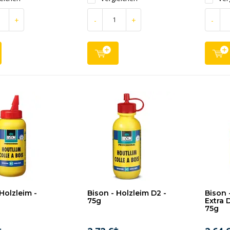
+
-
+
-
Holzleim -
Bison - Holzleim D2 -
Bison 
75g
Extra 
75g