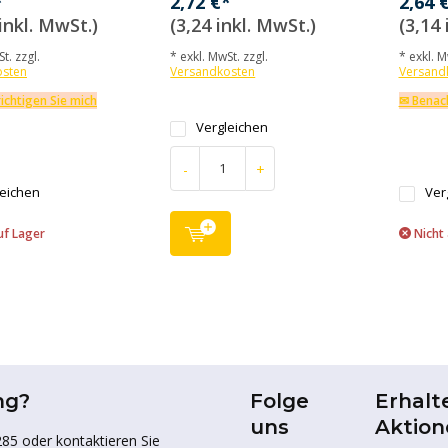
*
2,72 €*
2,64 
inkl. MwSt.)
(3,24 inkl. MwSt.)
(3,14 
t. zzgl.
* exkl. MwSt. zzgl.
* exkl. M
osten
Versandkosten
Versand
ichtigen Sie mich
✉ Benach
Vergleichen
-
+
leichen
Ver
uf Lager
Nicht 
ng?
Folge
Erhalt
uns
Aktion
85 oder kontaktieren Sie