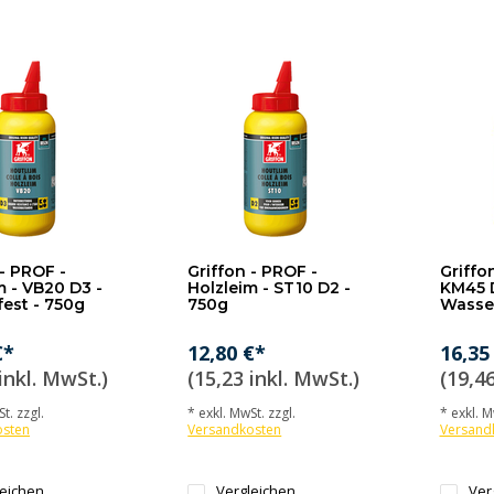
 - PROF -
Griffon - PROF -
Griffon
m - VB20 D3 -
Holzleim - ST10 D2 -
KM45 
est - 750g
750g
Wasser
€*
12,80 €*
16,35
inkl. MwSt.)
(15,23 inkl. MwSt.)
(19,46
t. zzgl.
* exkl. MwSt. zzgl.
* exkl. M
osten
Versandkosten
Versand
leichen
Vergleichen
Ver