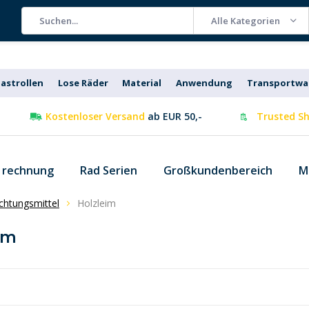
Alle Kategorien
astrollen
Lose Räder
Material
Anwendung
Transportw
Kostenloser Versand
ab EUR 50,-
Trusted Sh
f rechnung
Rad Serien
Großkundenbereich
M
chtungsmittel
Holzleim
im