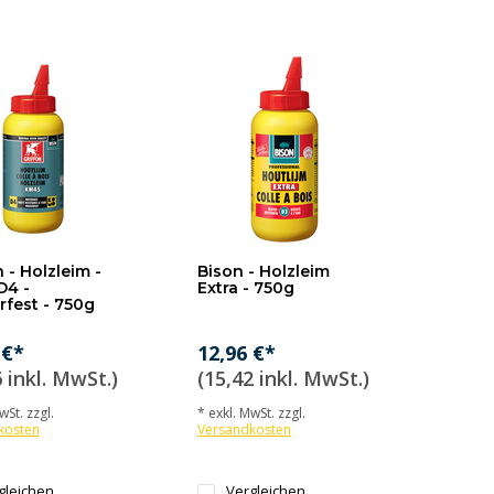
 - Holzleim -
Bison - Holzleim
D4 -
Extra - 750g
fest - 750g
 €*
12,96 €*
 inkl. MwSt.)
(15,42 inkl. MwSt.)
wSt. zzgl.
* exkl. MwSt. zzgl.
kosten
Versandkosten
gleichen
Vergleichen