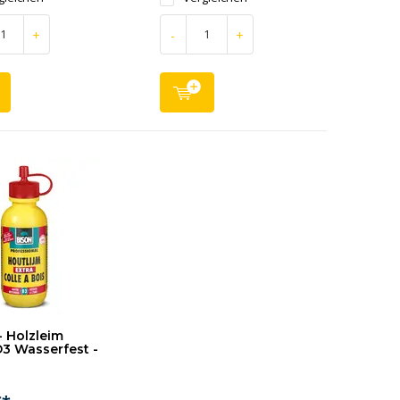
+
-
+
- Holzleim
D3 Wasserfest -