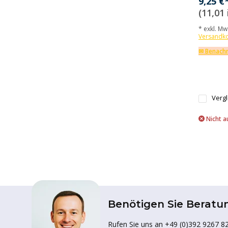
9,25 €
(11,01 
* exkl. MwS
Versandk
✉ Benachr
Verg
Nicht a
Benötigen Sie Beratu
Rufen Sie uns an +49 (0)392 9267 82