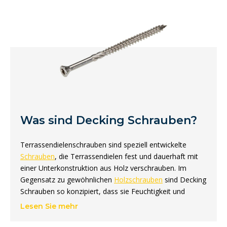
Was sind Decking Schrauben?
Terrassendielenschrauben sind speziell entwickelte
Schrauben
, die Terrassendielen fest und dauerhaft mit
einer Unterkonstruktion aus Holz verschrauben. Im
Gegensatz zu gewöhnlichen
Holzschrauben
sind Decking
Schrauben so konzipiert, dass sie Feuchtigkeit und
Temperaturschwankungen im Freien standhalten. Sie
Lesen Sie mehr
sind oft aus Edelstahl gefertigt oder mit einer AR-
Beschichtung versehen, die eine zusätzliche