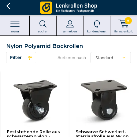
0
menu
suchen
anmelden
kundendienst
ihr warenkorb
Nylon Polyamid Bockrollen
Filter
Sortieren nach:
Feststehende Rolle aus
Schwarze Schwerlast-
schwarzem Nylon -
Starrlaufrolle aus Nylon