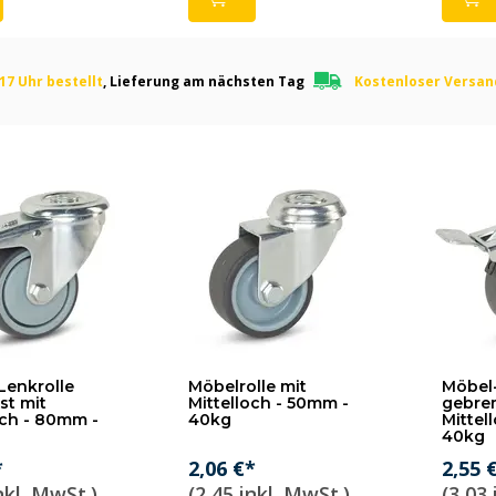
17 Uhr bestellt
, Lieferung am nächsten Tag
Kostenloser Versa
Lenkrolle
Möbelrolle mit
Möbel-
st mit
Mittelloch - 50mm -
gebre
och - 80mm -
40kg
Mittel
40kg
*
2,06 €*
2,55 
nkl. MwSt.)
(2,45 inkl. MwSt.)
(3,03 