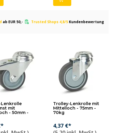
nd
ab EUR 50,-
Trusted Shops 4,8/5
Kundenbewertung
Lenkrolle
Trolley-Lenkrolle mit
mst mit
Mittelloch - 75mm -
loch - 50mm -
70kg
€*
4,37 €*
inkl. MwSt.)
(5,20 inkl. MwSt.)