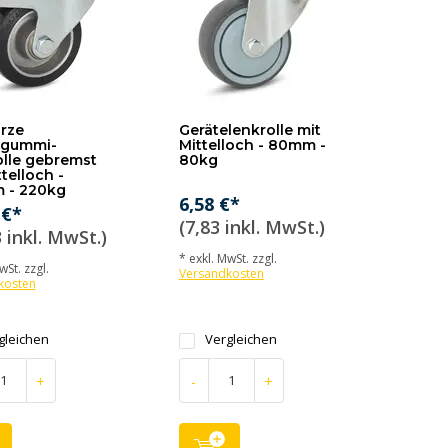
rze
Gerätelenkrolle mit
kgummi-
Mittelloch - 80mm -
lle gebremst
80kg
telloch -
 - 220kg
6,58 €*
 €*
(7,83 inkl. MwSt.)
 inkl. MwSt.)
* exkl. MwSt. zzgl.
wSt. zzgl.
Versandkosten
kosten
gleichen
Vergleichen
+
-
+