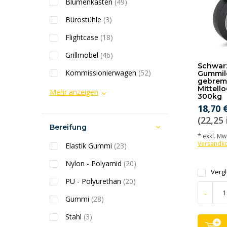
Blumenkasten
(49)
Bürostühle
(3)
Flightcase
(18)
Grillmöbel
(46)
Schwarz
Kommissionierwagen
(52)
Gummil
gebrem
Mittell
Mehr anzeigen
300kg
18,70 
(22,25 
Bereifung
* exkl. MwS
Versandk
Elastik Gummi
(23)
Nylon - Polyamid
(20)
Verg
PU - Polyurethan
(20)
-
Gummi
(28)
Stahl
(3)