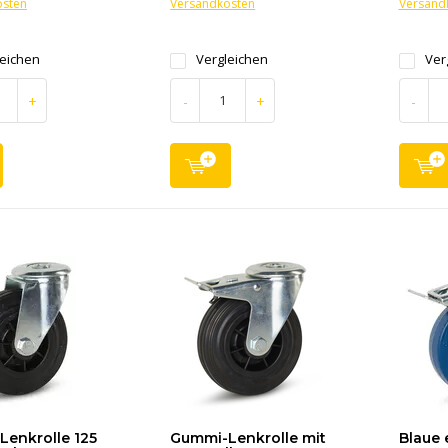
osten
Versandkosten
Versand
leichen
Vergleichen
Ver
+
-
+
-
enkrolle 125
Gummi-Lenkrolle mit
Blaue 