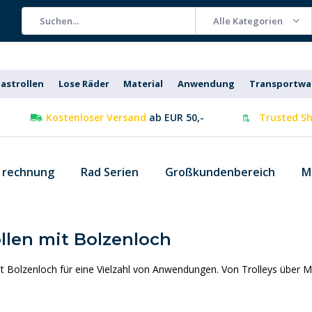
Alle Kategorien
astrollen
Lose Räder
Material
Anwendung
Transportw
Kostenloser Versand
ab EUR 50,-
Trusted Sh
f rechnung
Rad Serien
Großkundenbereich
M
llen mit Bolzenloch
t Bolzenloch für eine Vielzahl von Anwendungen. Von Trolleys über Möb