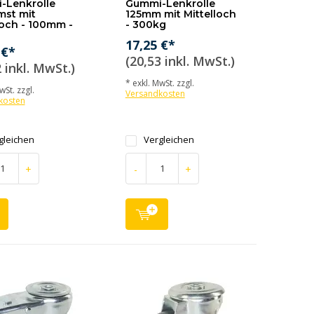
-Lenkrolle
Gummi-Lenkrolle
mst mit
125mm mit Mittelloch
loch - 100mm -
- 300kg
17,25 €*
 €*
(20,53 inkl. MwSt.)
 inkl. MwSt.)
* exkl. MwSt. zzgl.
wSt. zzgl.
Versandkosten
kosten
gleichen
Vergleichen
+
-
+