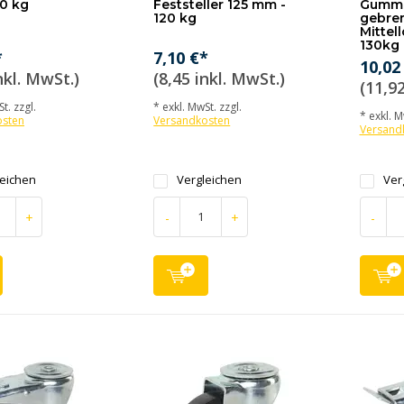
0 kg
Feststeller 125 mm -
Gummi
120 kg
gebre
Mittel
130kg
*
7,10 €*
10,02
nkl. MwSt.)
(8,45 inkl. MwSt.)
(11,92
t. zzgl.
* exkl. MwSt. zzgl.
* exkl. M
osten
Versandkosten
Versand
leichen
Vergleichen
Ver
+
-
+
-