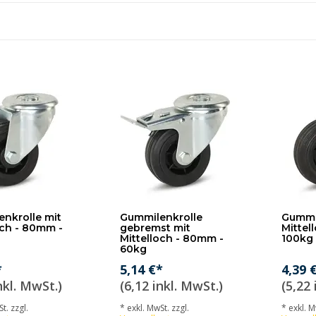
nkrolle mit
Gummilenkrolle
Gummi-
och - 80mm -
gebremst mit
Mittel
Mittelloch - 80mm -
100kg
60kg
*
5,14 €*
4,39 
nkl. MwSt.)
(6,12 inkl. MwSt.)
(5,22 
t. zzgl.
* exkl. MwSt. zzgl.
* exkl. M