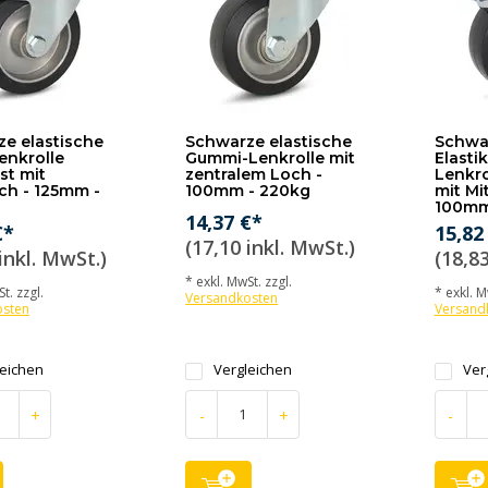
e elastische
Schwarze elastische
Schwa
enkrolle
Gummi-Lenkrolle mit
Elasti
st mit
zentralem Loch -
Lenkro
och - 125mm -
100mm - 220kg
mit Mit
100mm
14,37 €*
€*
15,82
(17,10 inkl. MwSt.)
inkl. MwSt.)
(18,83
* exkl. MwSt. zzgl.
t. zzgl.
* exkl. M
Versandkosten
osten
Versand
leichen
Vergleichen
Ver
+
-
+
-