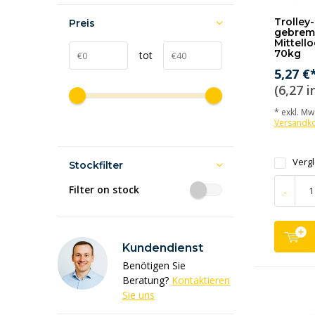
Trolley
Preis
gebrem
Mittell
70kg
tot
5,27 €
(6,27 i
* exkl. MwS
Versandk
Verg
Stockfilter
Filter on stock
-
Kundendienst
Benötigen Sie
Beratung?
Kontaktieren
Sie uns