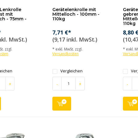
-Lenkrolle
Gerätelenkrolle mit
Geräte
st mit
Mittelloch - 100mm -
gebre
och - 75mm -
110kg
Mittel
110kg
*
7,71 €*
8,80 
nkl. MwSt.)
(9,17 inkl. MwSt.)
(10,47
t. zzgl.
* exkl. MwSt. zzgl.
* exkl. M
osten
Versandkosten
Versand
leichen
Vergleichen
Ver
+
-
+
-