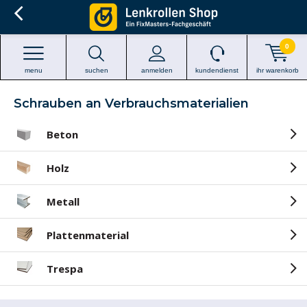
0
menu
suchen
anmelden
kundendienst
ihr warenkorb
Schrauben an Verbrauchsmaterialien
Beton
Holz
Metall
Plattenmaterial
Trespa