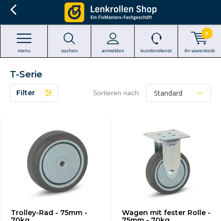
0
menu
suchen
anmelden
kundendienst
ihr warenkorb
T-Serie
Filter
Sortieren nach:
Trolley-Rad - 75mm -
Wagen mit fester Rolle -
70kg
75mm - 70kg