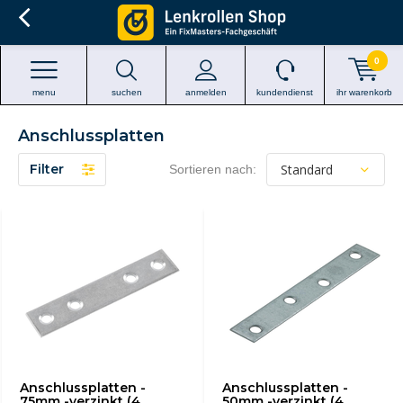
0
menu
suchen
anmelden
kundendienst
ihr warenkorb
Anschlussplatten
Filter
Sortieren nach:
Anschlussplatten -
Anschlussplatten -
75mm -verzinkt (4
50mm -verzinkt (4