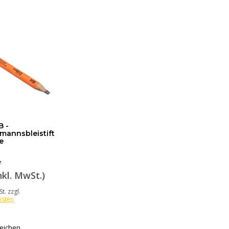
B -
annsbleistift
e
*
nkl. MwSt.)
t. zzgl.
osten
leichen