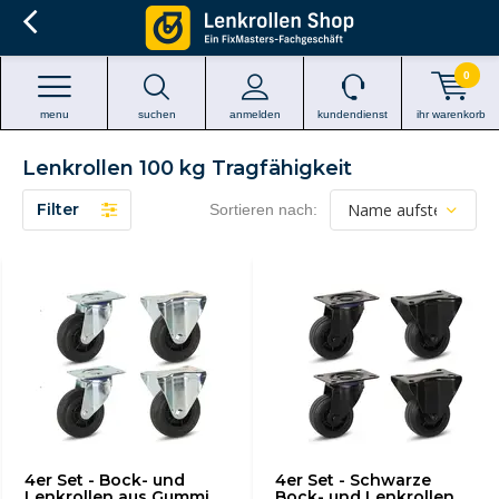
0
menu
suchen
anmelden
kundendienst
ihr warenkorb
Lenkrollen 100 kg Tragfähigkeit
Filter
Sortieren nach:
4er Set - Bock- und
4er Set - Schwarze
Lenkrollen aus Gummi
Bock- und Lenkrollen