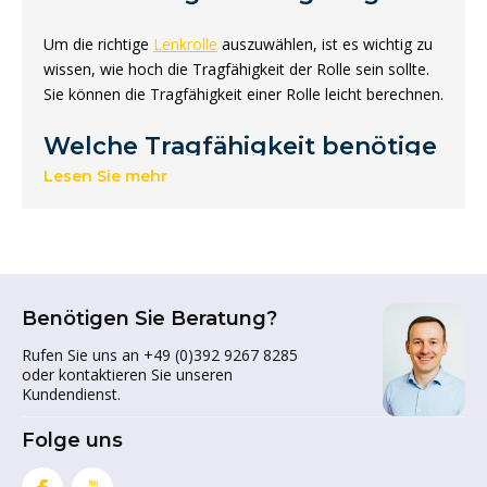
Um die richtige
Lenkrolle
auszuwählen, ist es wichtig zu
wissen, wie hoch die Tragfähigkeit der Rolle sein sollte.
Sie können die Tragfähigkeit einer Rolle leicht berechnen.
Welche Tragfähigkeit benötige
ich?
Lesen Sie mehr
Die richtige Tragfähigkeit lässt sich am besten
berechnen, indem man das Gesamtgewicht des Objekts
durch 3 teilt. Wir empfehlen dies, weil sich auf unebenen
Flächen ein Rad vom Boden lösen kann. In diesem Fall
Benötigen Sie Beratung?
ruht das Gewicht auf 3 Rädern.
Rufen Sie uns an +49 (0)392 9267 8285
oder kontaktieren Sie unseren
Ist bei dem Produkt die
Kundendienst.
Tragfähigkeit pro Rad
Folge uns
angegeben?