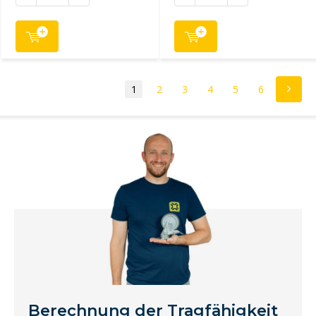
1
2
3
4
5
6
Berechnung der Tragfähigkeit