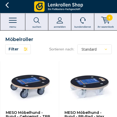
0
menu
suchen
anmelden
kundendienst
ihr warenkorb
Möbelroller
Filter
Sortieren nach:
MESO Möbelhund -
MESO Möbelhund -
Rund - Gebremst - TPR
Rund - PP-Rad - Max