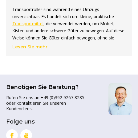
Transportroller sind während eines Umzugs
unverzichtbar. Es handelt sich um kleine, praktische
Transportmittel
, die verwendet werden, um Möbel,
Kisten und andere schwere Güter zu bewegen. Auf diese
Weise können Sie Güter einfach bewegen, ohne sie
heben zu müssen. Die Verwendung von Möbelrollern ist
Lesen Sie mehr
sehr einfach. Sie platzieren sie einfach unter (die Beine)
Ihrer Möbel oder Kisten und rollen sie mühelos an den
gewünschten Ort. Es ist jedoch ratsam sicherzustellen,
dass der Möbelroller gut unter der zu transportierenden
Last sitzt, damit er nicht davonrollen kann.
Benötigen Sie Beratung?
Verschiedene Arten von
Rufen Sie uns an +49 (0)392 9267 8285
Möbelrollern
oder kontaktieren Sie unseren
Kundendienst.
Die Transportroller in unserem Sortiment sind mit 4
Folge uns
Lenkrollen ausgestattet. Dies macht sie sehr wendig und
ermöglicht es Ihnen, sie immer an den richtigen Ort zu