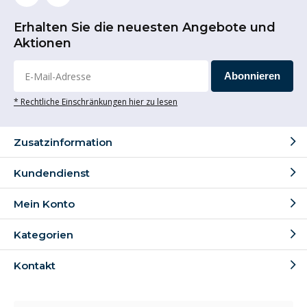
manövrieren. Einige Möbelroller haben 2 normale
Lenkrollen und 2 Lenkrollen mit Bremse. Dadurch
Erhalten Sie die neuesten Angebote und
können Sie den Möbelroller einfach bremsen, um ein
Aktionen
Wegrollen zu verhindern. Außerdem kann ein Möbelroller
mit einem Griff ausgestattet sein, sodass Sie ihn leicht
Abonnieren
anheben können, wenn keine Last darauf liegt. Sie sind
auch platzsparend und daher einfach zu verstauen.
* Rechtliche Einschränkungen hier zu lesen
Einige Möbelroller sind außerdem mit rutschfesten
Aufklebern oder einer rutschfesten Beschichtung
Zusatzinformation
ausgestattet. Dies trägt zu einem sicheren Transport bei
und verhindert ein Verrutschen der Ladung. Die
Kundendienst
Tragfähigkeit von Möbelrollern kann ebenfalls variieren.
In unserem Sortiment finden Sie unter anderem
Mein Konto
Möbelroller mit einer Tragfähigkeit von 150 kg und 250
kg. Die Möbelroller sind oft mit
Gummirollen
Kategorien
ausgestattet. Diese Räder eignen sich sowohl für den
Innen- als auch für den Außenbereich. Darüber hinaus
Kontakt
haben Gummirollen gute Laufeigenschaften auf
unebenen Böden mit Schwellen.