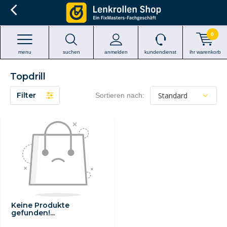
0
menu
suchen
anmelden
kundendienst
ihr warenkorb
Topdrill
Filter
Sortieren nach:
Keine Produkte
gefunden!...