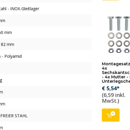
tahl - INOX-Gleitlager
mm
 60 mm
x 82 mm
 - Polyamid
Montagesatz
4x
Sechskantsc
- 4x Mutter -
g
Unterlegsch
€ 5,54*
mm
(6,59 inkl.
MwSt.)
mm
FREIER STAHL
mm