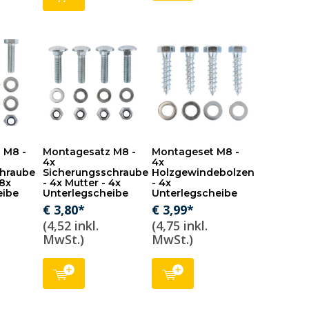
 M8 -
Montagesatz M8 -
Montageset M8 -
4x
4x
hraube
Sicherungsschraube
Holzgewindebolzen
 8x
- 4x Mutter - 4x
- 4x
eibe
Unterlegscheibe
Unterlegscheibe
€ 3,80*
€ 3,99*
(4,52 inkl.
(4,75 inkl.
MwSt.)
MwSt.)