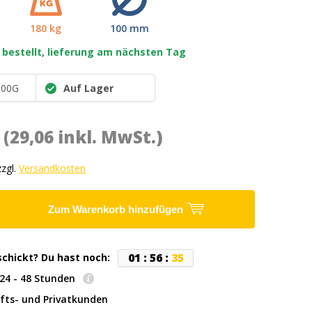
180 kg
100 mm
 bestellt, lieferung am nächsten Tag
100G
Auf Lager
*
(29,06 inkl. MwSt.)
zzgl.
Versandkosten
Zum Warenkorb hinzufügen
0
1
:
5
6
:
3
4
schickt? Du hast noch:
: 24 - 48 Stunden
fts- und Privatkunden