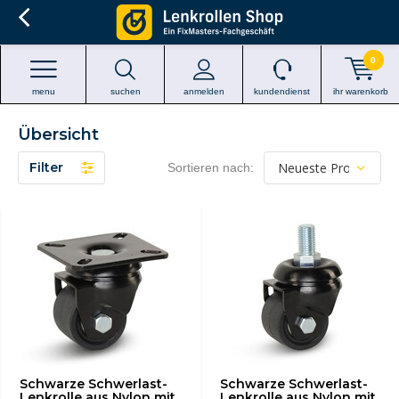
0
menu
suchen
anmelden
kundendienst
ihr warenkorb
Übersicht
Filter
Sortieren nach:
Schwarze Schwerlast-
Schwarze Schwerlast-
Lenkrolle aus Nylon mit
Lenkrolle aus Nylon mit