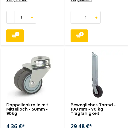
-
+
-
+
Doppellenkrolle mit
Bewegliches Torrad -
Mittelloch - 50mm -
100 mm - 70 kg
90kg
Tragfähigkeit
4,36 €*
29,48 €*