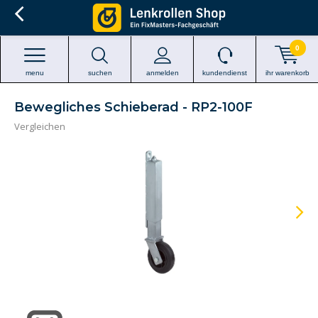
0
menu
suchen
anmelden
kundendienst
ihr warenkorb
Bewegliches Schieberad - RP2-100F
Vergleichen