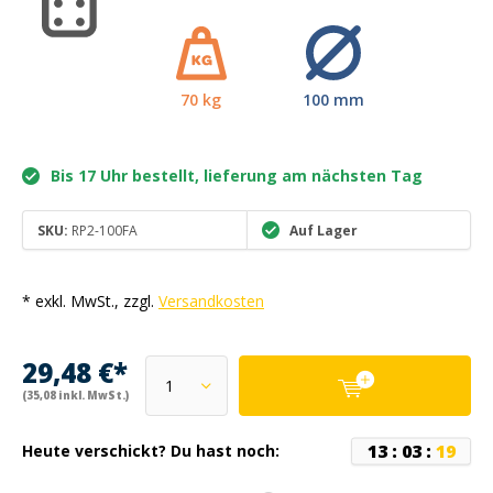
70 kg
100 mm
Bis 17 Uhr bestellt, lieferung am nächsten Tag
SKU:
RP2-100FA
Auf Lager
* exkl. MwSt., zzgl.
Versandkosten
29,48 €*
(35,08 inkl. MwSt.)
1
3
:
0
3
:
1
9
Heute verschickt? Du hast noch: