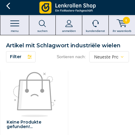
0
menu
suchen
anmelden
kundendienst
ihr warenkorb
Artikel mit Schlagwort industriële wielen
Filter
Sortieren nach:
Keine Produkte
gefunden!...