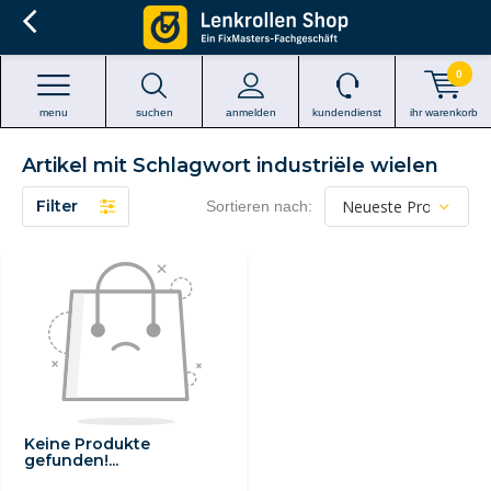
0
menu
suchen
anmelden
kundendienst
ihr warenkorb
Artikel mit Schlagwort industriële wielen
Filter
Sortieren nach:
Keine Produkte
gefunden!...