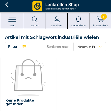
0
menu
suchen
anmelden
kundendienst
ihr warenkorb
Artikel mit Schlagwort industriële wielen
Filter
Sortieren nach:
Keine Produkte
gefunden!...