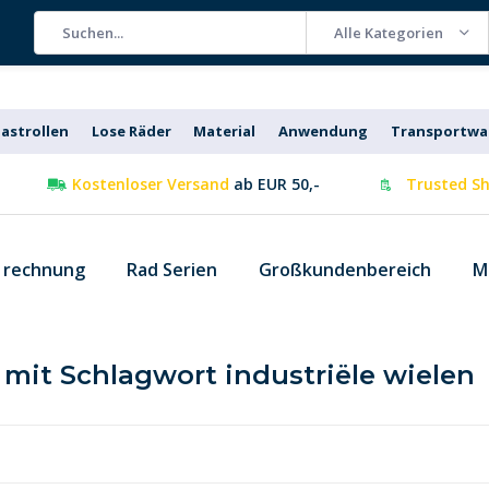
Alle Kategorien
astrollen
Lose Räder
Material
Anwendung
Transportw
Kostenloser Versand
ab EUR 50,-
Trusted Sh
f rechnung
Rad Serien
Großkundenbereich
M
l mit Schlagwort industriële wielen