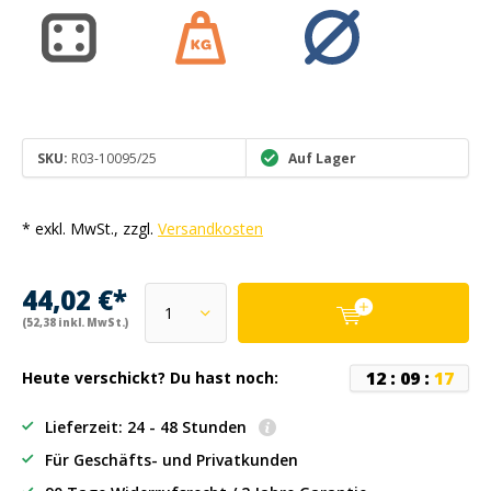
SKU:
R03-10095/25
Auf Lager
* exkl. MwSt., zzgl.
Versandkosten
44,02 €*
(52,38 inkl. MwSt.)
1
2
:
0
9
:
1
7
Heute verschickt? Du hast noch:
Lieferzeit: 24 - 48 Stunden
Für Geschäfts- und Privatkunden