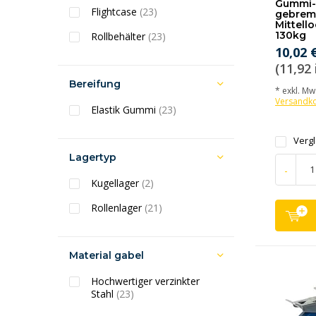
Gummi-
Flightcase
(23)
gebrem
Mittell
130kg
Rollbehälter
(23)
10,02 
(11,92 
Bereifung
* exkl. MwS
Versandk
Elastik Gummi
(23)
Verg
Lagertyp
-
Kugellager
(2)
Rollenlager
(21)
Material gabel
Hochwertiger verzinkter
Stahl
(23)