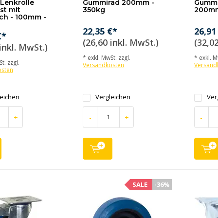
Lenkrolle
Gummirad 200mm -
Gummi-
st mit
350kg
200mm
och - 100mm -
22,35 €*
26,91
€*
(26,60 inkl. MwSt.)
(32,02
inkl. MwSt.)
* exkl. MwSt. zzgl.
* exkl. M
t. zzgl.
Versandkosten
Versand
osten
leichen
Vergleichen
Ver
+
-
+
-
SALE
-36%