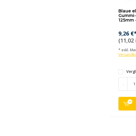
Blaue e
Gummi-S
125mm -
9,26 €
(11,02 
* exkl. MwS
Versandk
Verg
-