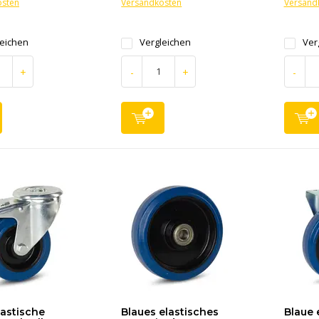
osten
Versandkosten
Versand
leichen
Vergleichen
Ver
+
-
+
-
lastische
Blaues elastisches
Blaue 