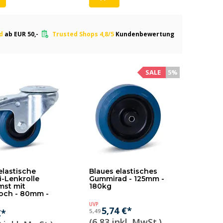
nd
ab EUR 50,-
Trusted Shops 4,8/5
Kundenbewertung
SALE
5%
elastische
Blaues elastisches
-Lenkrolle
Gummirad - 125mm -
mst mit
180kg
loch - 80mm -
UVP
5,74 €*
€*
5,49
(6,83 inkl. MwSt.)