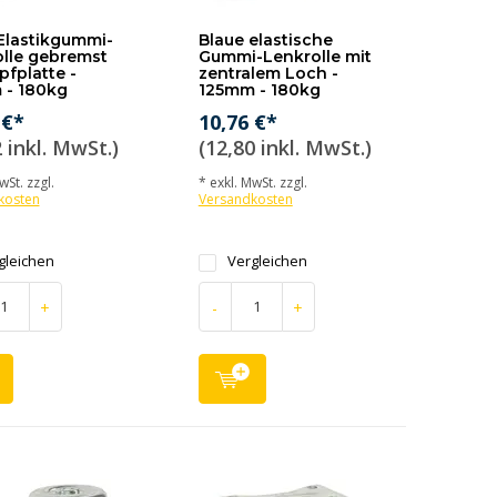
Elastikgummi-
Blaue elastische
lle gebremst
Gummi-Lenkrolle mit
pfplatte -
zentralem Loch -
 - 180kg
125mm - 180kg
 €*
10,76 €*
 inkl. MwSt.)
(12,80 inkl. MwSt.)
wSt. zzgl.
* exkl. MwSt. zzgl.
kosten
Versandkosten
gleichen
Vergleichen
+
-
+