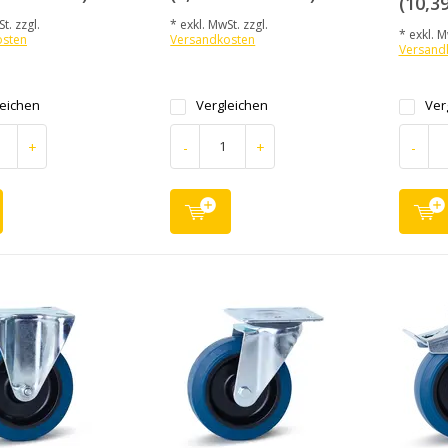
(10,39
t. zzgl.
* exkl. MwSt. zzgl.
* exkl. M
osten
Versandkosten
Versand
leichen
Vergleichen
Ver
+
-
+
-