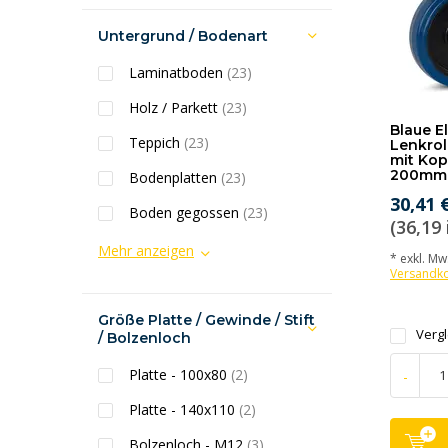
Untergrund / Bodenart
Laminatboden
(23)
Holz / Parkett
(23)
Blaue E
Teppich
(23)
Lenkrol
mit Kop
200mm 
Bodenplatten
(23)
30,41 
Boden gegossen
(23)
(36,19 
Mehr anzeigen
* exkl. MwS
Versandk
Größe Platte / Gewinde / Stift
Verg
/ Bolzenloch
Platte - 100x80
(2)
-
Platte - 140x110
(2)
Bolzenloch - M12
(3)