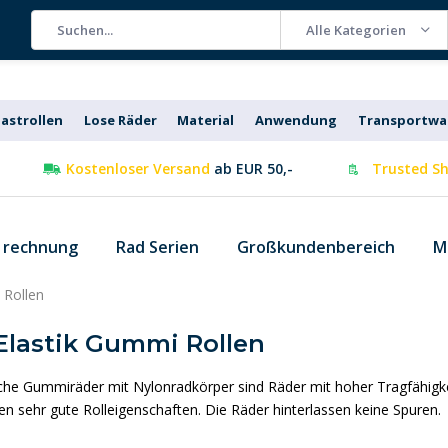
Alle Kategorien
astrollen
Lose Räder
Material
Anwendung
Transportw
Kostenloser Versand
ab EUR 50,-
Trusted Sh
f rechnung
Rad Serien
Großkundenbereich
M
 Rollen
Elastik Gummi Rollen
sche Gummiräder mit Nylonradkörper sind Räder mit hoher Tragfähigke
n sehr gute Rolleigenschaften. Die Räder hinterlassen keine Spuren.