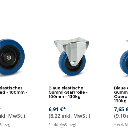
elastisches
Blaue elastische
Blaue 
ad - 100mm -
Gummi-Starrrolle -
Gummi-
100mm - 130kg
Oberpl
130kg
*
6,91 €*
7,65 
nkl. MwSt.)
(8,22 inkl. MwSt.)
(9,10 
t. zzgl.
* exkl. MwSt. zzgl.
* exkl. M