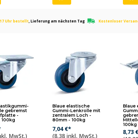
17 Uhr bestellt
, Lieferung am nächsten Tag
Kostenloser Versa
lastikgummi-
Blaue elastische
Blaue 
le gebremst
Gummi-Lenkrolle mit
Gummi
fplatte -
zentralem Loch -
gebre
 100kg
80mm - 100kg
Mittel
100kg
*
7,04 €*
8,73 
nkl. MwSt.)
(8,38 inkl. MwSt.)