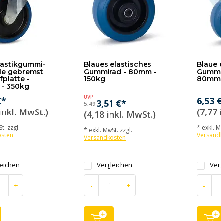
lastikgummi-
Blaues elastisches
Blaue 
le gebremst
Gummirad - 80mm -
Gummi-
fplatte -
150kg
80mm 
- 350kg
UVP
€*
6,53 
3,51 €*
5,49
inkl. MwSt.)
(7,77 
(4,18 inkl. MwSt.)
t. zzgl.
* exkl. M
* exkl. MwSt. zzgl.
osten
Versand
Versandkosten
leichen
Vergleichen
Ver
+
-
+
-