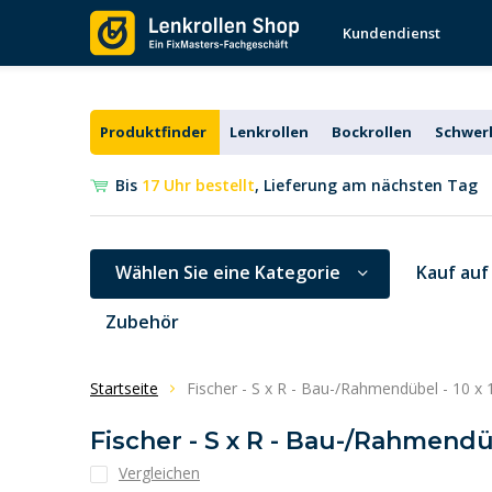
Kundendienst
Produktfinder
Lenkrollen
Bockrollen
Schwerl
Bis
17 Uhr bestellt
, Lieferung am nächsten Tag
Wählen Sie eine Kategorie
Kauf auf
Zubehör
Startseite
Fischer - S x R - Bau-/Rahmendübel - 10 x
Fischer - S x R - Bau-/Rahmendü
Vergleichen