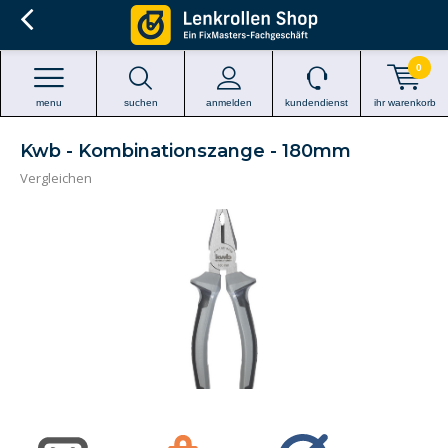
0
menu
suchen
anmelden
kundendienst
ihr warenkorb
Kwb - Kombinationszange - 180mm
Vergleichen