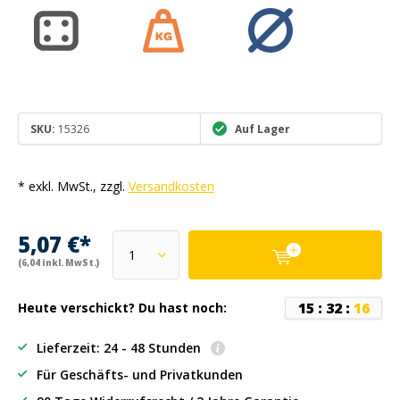
SKU:
15326
Auf Lager
* exkl. MwSt., zzgl.
Versandkosten
5,07 €*
(6,04 inkl. MwSt.)
1
5
:
3
2
:
1
6
Heute verschickt? Du hast noch:
Lieferzeit: 24 - 48 Stunden
Für Geschäfts- und Privatkunden