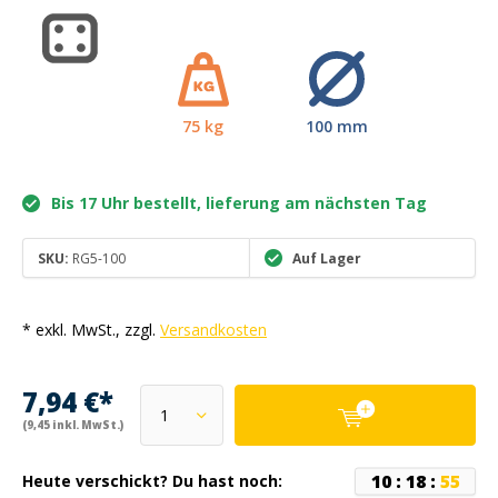
75 kg
100 mm
Bis 17 Uhr bestellt, lieferung am nächsten Tag
SKU:
RG5-100
Auf Lager
* exkl. MwSt., zzgl.
Versandkosten
7,94 €*
(9,45 inkl. MwSt.)
1
0
:
1
8
:
5
5
Heute verschickt? Du hast noch: