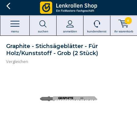
0
menu
suchen
anmelden
kundendienst
ihr warenkorb
Graphite - Stichsägeblätter - Für
Holz/Kunststoff - Grob (2 Stück)
Vergleichen