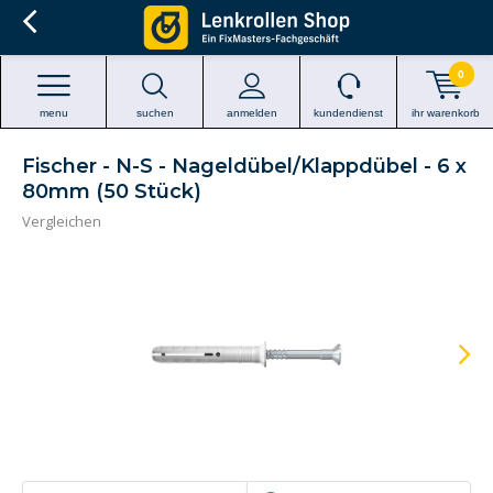
0
menu
suchen
anmelden
kundendienst
ihr warenkorb
Fischer - N-S - Nageldübel/Klappdübel - 6 x
80mm (50 Stück)
Vergleichen