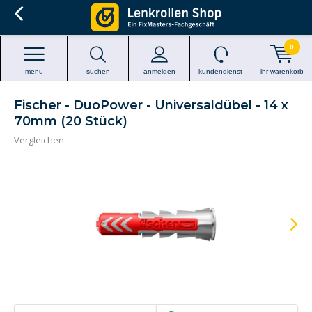
0
menu
suchen
anmelden
kundendienst
ihr warenkorb
Fischer - DuoPower - Universaldübel - 14 x
70mm (20 Stück)
Vergleichen