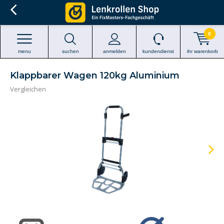
0
menu
suchen
anmelden
kundendienst
ihr warenkorb
Klappbarer Wagen 120kg Aluminium
Vergleichen