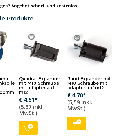
gen? Angebot schnell und kostenlos
de Produkte
Gummi-
Quadrat Expander
Rund Expander mit
nkrolle
mit M10 Schraube
M10 Schraube mit
t
mit adapter auf
adapter auf m12
 100mm
m12
€ 4,70*
€ 4,51*
(5,59 inkl.
(5,37 inkl.
MwSt.)
MwSt.)