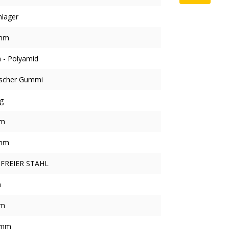
nlager
mm
 - Polyamid
ischer Gummi
g
mm
mm
FREIER STAHL
m
mm
 mm