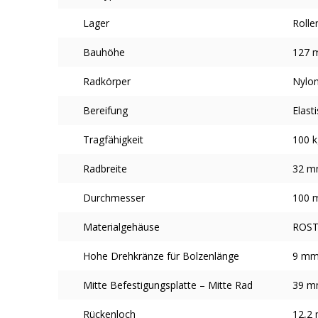
Lager
Rolle
Bauhöhe
127 
Radkörper
Nylon
Bereifung
Elast
Tragfähigkeit
100 k
Radbreite
32 
Durchmesser
100 
Materialgehäuse
ROST
Hohe Drehkränze für Bolzenlänge
9 m
Mitte Befestigungsplatte – Mitte Rad
39 
Rückenloch
12,2