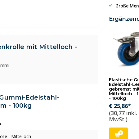
Große Men
Ergänzen
krolle mit Mittelloch -
Gummi
Elastische 
Edelstahl-Le
gebremst mi
Mittelloch -
e Gummi-Edelstahl-
- 100kg
mm - 100kg
€ 25,86*
(30,77 inkl.
MwSt.)
h
olle - Mittelloch