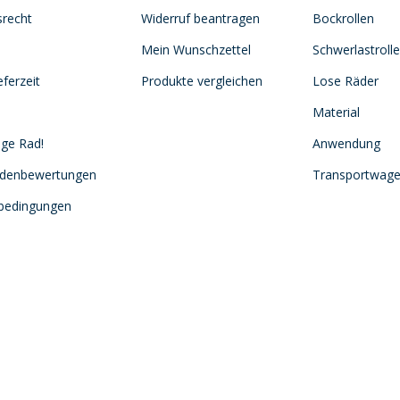
srecht
Widerruf beantragen
Bockrollen
Mein Wunschzettel
Schwerlastroll
ferzeit
Produkte vergleichen
Lose Räder
Material
ige Rad!
Anwendung
ndenbewertungen
Transportwag
sbedingungen