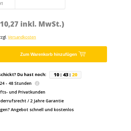
01
(10,27 inkl. MwSt.)
zzgl.
Versandkosten
Zum Warenkorb hinzufügen
1
0
:
4
3
:
1
9
schickt? Du hast noch:
: 24 - 48 Stunden
fts- und Privatkunden
derrufsrecht / 2 Jahre Garantie
gen? Angebot schnell und kostenlos