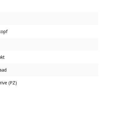
kopf
nkt
aad
rive (PZ)