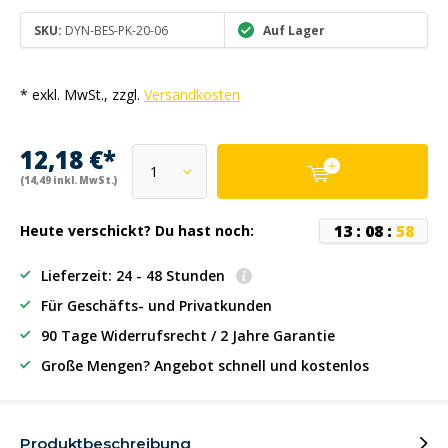
SKU:
DYN-BES-PK-20-06
Auf Lager
* exkl. MwSt., zzgl.
Versandkosten
12,18 €*
(14,49 inkl. MwSt.)
1
3
:
0
8
:
5
8
Heute verschickt? Du hast noch:
Lieferzeit: 24 - 48 Stunden
Für Geschäfts- und Privatkunden
90 Tage Widerrufsrecht / 2 Jahre Garantie
Große Mengen? Angebot schnell und kostenlos
Produktbeschreibung