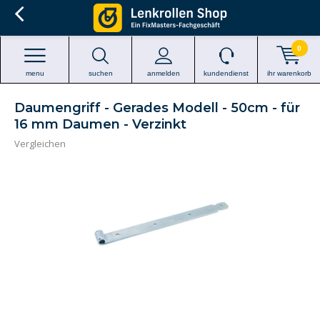
0
menu
suchen
anmelden
kundendienst
ihr warenkorb
Daumengriff - Gerades Modell - 50cm - für
16 mm Daumen - Verzinkt
Vergleichen