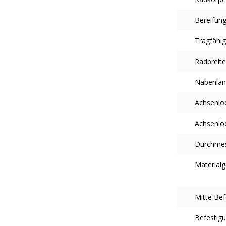
Bereifun
Tragfähig
Radbreit
Nabenlä
Achsenlo
Achsenlo
Durchme
Material
Mitte Bef
Befestig