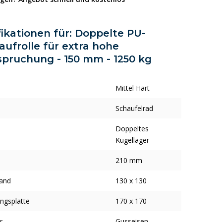
fikationen für: Doppelte PU-
laufrolle für extra hohe
pruchung - 150 mm - 1250 kg
Mittel Hart
Schaufelrad
Doppeltes
Kugellager
210 mm
and
130 x 130
ngsplatte
170 x 170
r
Gusseisen