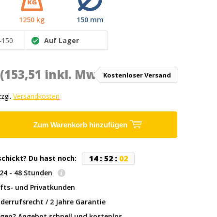
1250 kg
150 mm
-150
Auf Lager
*
(153,51 inkl. MwSt.)
Kostenloser Versand
zzgl.
Versandkosten
Zum Warenkorb hinzufügen
1
4
:
5
2
:
0
1
schickt? Du hast noch:
: 24 - 48 Stunden
fts- und Privatkunden
derrufsrecht / 2 Jahre Garantie
gen? Angebot schnell und kostenlos