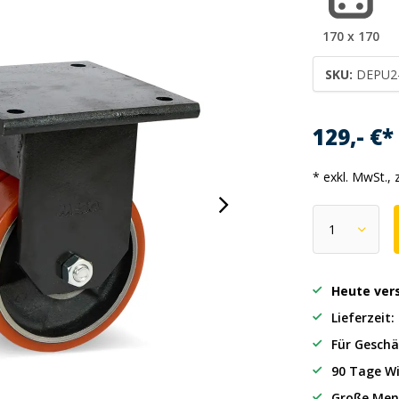
170 x 170
SKU:
DEPU2
129,- €
* exkl. MwSt., 
Heute ver
Lieferzeit
Für Geschä
90 Tage Wi
Große Men