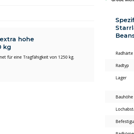
Spezi
Starr
Beans
 extra hohe
0 kg
Radhärte
et für eine Tragfähigkeit von 1250 kg.
Radtyp
Lager
Bauhöhe
Lochabst
Befestigu
Radkörpe