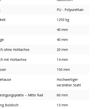
g
PU - Polyurethan
keit
1250 kg
e
40 mm
nge
40 mm
ch ohne Hohlachse
20 mm
ch mit Hohlachse
14 mm
sser
150 mm
gehäuse
Hochwertiger
verzinkter Stahl
estigungsplatte – Mitte Rad
60 mm
ung Bolzloch
13 mm