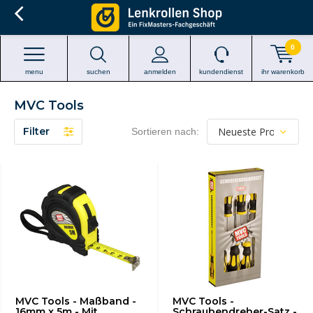
0
menu
suchen
anmelden
kundendienst
ihr warenkorb
MVC Tools
Filter
Sortieren nach:
MVC Tools - Maßband -
MVC Tools -
16mm x 5m - Mit
Schraubendreher-Satz -