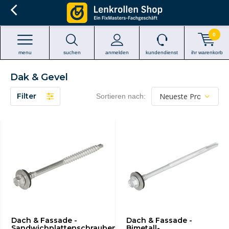
0
menu
suchen
anmelden
kundendienst
ihr warenkorb
Dak & Gevel
Filter
Sortieren nach:
Dach & Fassade -
Dach & Fassade -
Sandwichplattenschrauben
Bimetall-