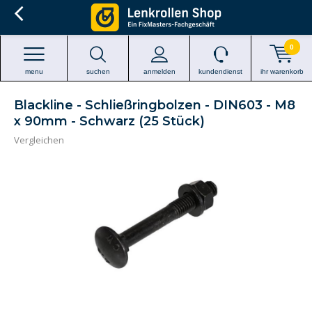
0
menu
suchen
anmelden
kundendienst
ihr warenkorb
Blackline - Schließringbolzen - DIN603 - M8
x 90mm - Schwarz (25 Stück)
Vergleichen