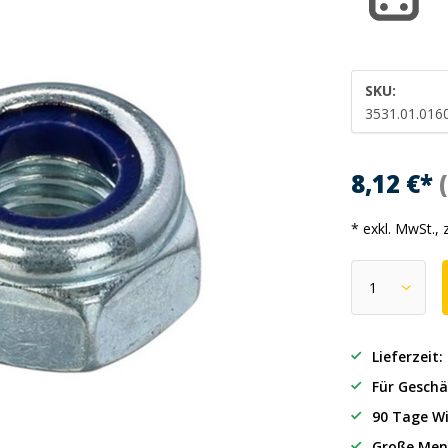
SKU:
3531.01.016
8,12 €*
* exkl. MwSt., 
Lieferzeit
Für Geschä
90 Tage Wi
Große Men